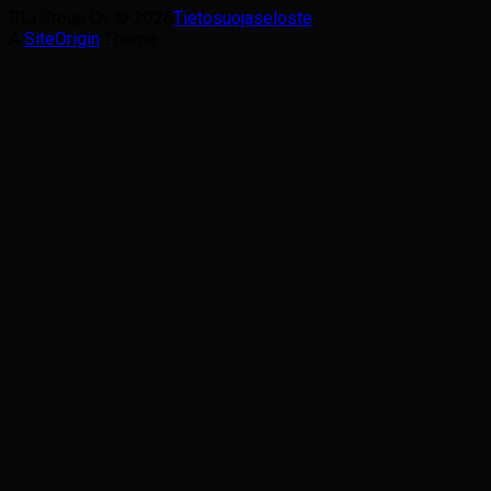
RTJ Group Oy © 2026
Tietosuojaseloste
A
SiteOrigin
Theme