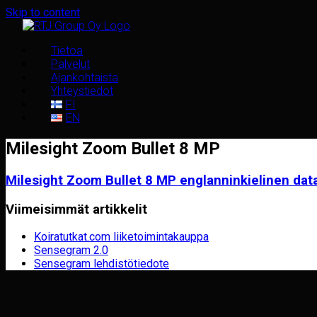
Skip to content
Tietoa
Palvelut
Ajankohtaista
Yhteystiedot
FI
EN
Milesight Zoom Bullet 8 MP
Milesight Zoom Bullet 8 MP englanninkielinen data
Viimeisimmät artikkelit
Koiratutkat.com liiketoimintakauppa
Sensegram 2.0
Sensegram lehdistötiedote