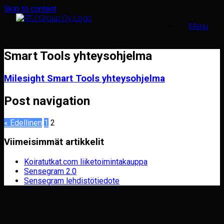
Skip to content
Menu
Smart Tools yhteysohjelma
Milesight Smart Tools yhteysohjelma
Post navigation
« Edellinen
1
2
Viimeisimmät artikkelit
Koiratutkat.com liiketoimintakauppa
Sensegram 2.0
Sensegram lehdistötiedote