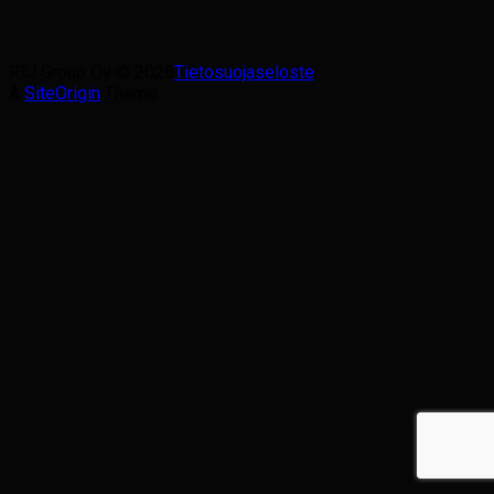
RTJ Group Oy © 2026
Tietosuojaseloste
A
SiteOrigin
Theme