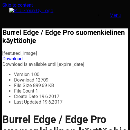
Skip to content
Menu
Burrel Edge / Edge Pro suomenkielinen
käyttöohje
[featured_image]
Download
Download is available until [expire_date]
Version
1.00
Download
12709
File Size
899.69 KB
File Count
1
Create Date
19.6.2017
Last Updated
19.6.2017
Burrel Edge / Edge Pro