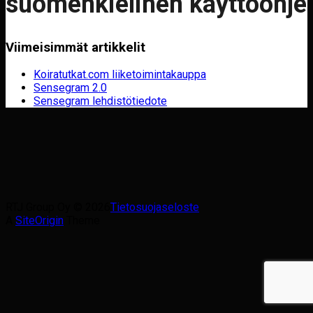
suomenkielinen käyttöohje
Viimeisimmät artikkelit
Koiratutkat.com liiketoimintakauppa
Sensegram 2.0
Sensegram lehdistötiedote
RTJ Group Oy © 2026
Tietosuojaseloste
A
SiteOrigin
Theme