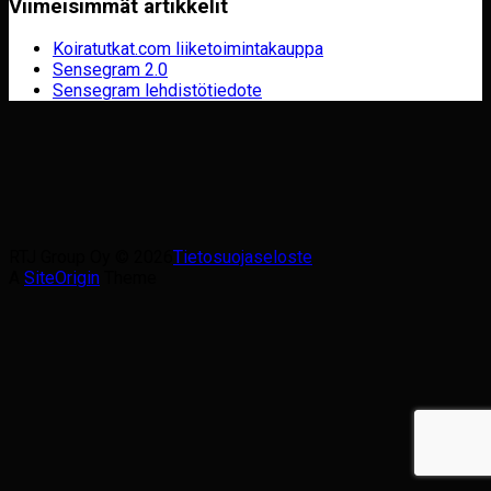
Viimeisimmät artikkelit
Koiratutkat.com liiketoimintakauppa
Sensegram 2.0
Sensegram lehdistötiedote
RTJ Group Oy © 2026
Tietosuojaseloste
A
SiteOrigin
Theme