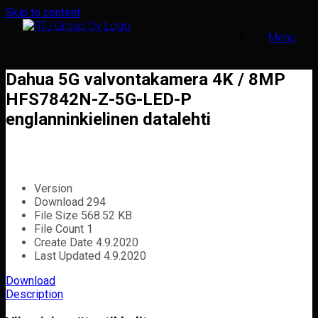
Skip to content
Menu
Dahua 5G valvontakamera 4K / 8MP
HFS7842N-Z-5G-LED-P
englanninkielinen datalehti
Version
Download
294
File Size
568.52 KB
File Count
1
Create Date
4.9.2020
Last Updated
4.9.2020
Download
Description