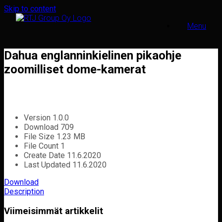
Skip to content
Menu
Dahua englanninkielinen pikaohje
zoomilliset dome-kamerat
Version
1.0.0
Download
709
File Size
1.23 MB
File Count
1
Create Date
11.6.2020
Last Updated
11.6.2020
Download
Description
Viimeisimmät artikkelit