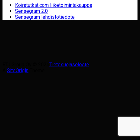
Koiratutkat.com liiketoimintakauppa
Sensegram 2.0
Sensegram lehdistötiedote
RTJ Group Oy © 2026
Tietosuojaseloste
A
SiteOrigin
Theme