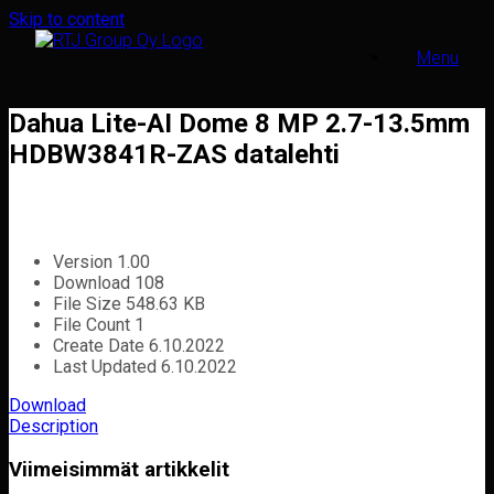
Skip to content
Menu
Dahua Lite-AI Dome 8 MP 2.7-13.5mm
HDBW3841R-ZAS datalehti
Version
1.00
Download
108
File Size
548.63 KB
File Count
1
Create Date
6.10.2022
Last Updated
6.10.2022
Download
Description
Viimeisimmät artikkelit