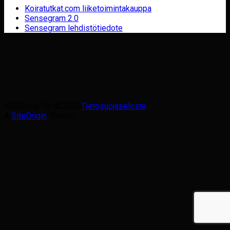
Koiratutkat.com liiketoimintakauppa
Sensegram 2.0
Sensegram lehdistötiedote
RTJ Group Oy © 2026
Tietosuojaseloste
A
SiteOrigin
Theme