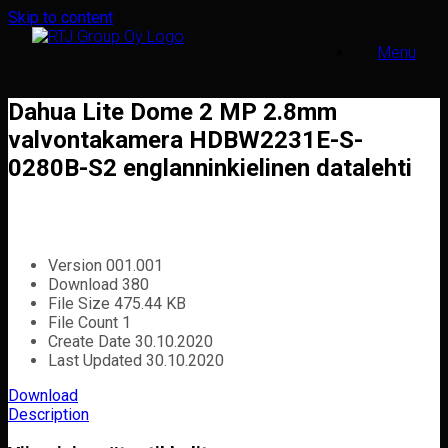
Skip to content
Menu
Dahua Lite Dome 2 MP 2.8mm
valvontakamera HDBW2231E-S-
0280B-S2 englanninkielinen datalehti
Version
001.001
Download
380
File Size
475.44 KB
File Count
1
Create Date
30.10.2020
Last Updated
30.10.2020
Download
Description