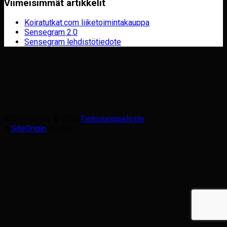
Viimeisimmät artikkelit
Koiratutkat.com liiketoimintakauppa
Sensegram 2.0
Sensegram lehdistötiedote
RTJ Group Oy © 2026
Tietosuojaseloste
A
SiteOrigin
Theme