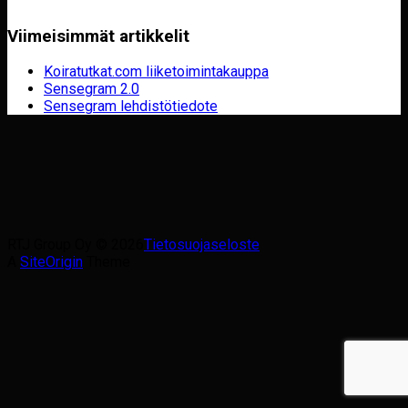
Viimeisimmät artikkelit
Koiratutkat.com liiketoimintakauppa
Sensegram 2.0
Sensegram lehdistötiedote
RTJ Group Oy © 2026
Tietosuojaseloste
A
SiteOrigin
Theme