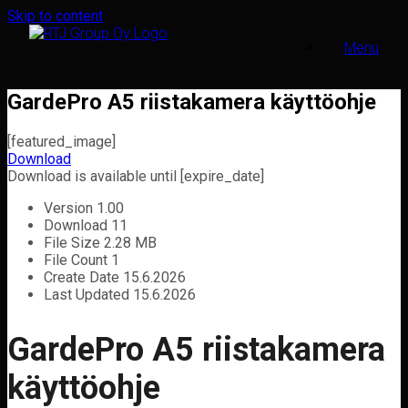
Skip to content
Menu
GardePro A5 riistakamera käyttöohje
[featured_image]
Download
Download is available until [expire_date]
Version
1.00
Download
11
File Size
2.28 MB
File Count
1
Create Date
15.6.2026
Last Updated
15.6.2026
GardePro A5 riistakamera
käyttöohje