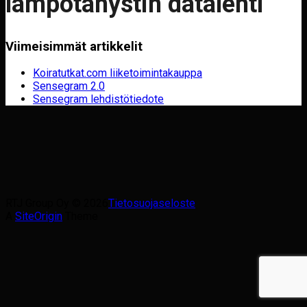
lämpötähystin datalehti
Viimeisimmät artikkelit
Koiratutkat.com liiketoimintakauppa
Sensegram 2.0
Sensegram lehdistötiedote
RTJ Group Oy © 2026
Tietosuojaseloste
A
SiteOrigin
Theme