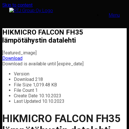
Skip to content
Menu
HIKMICRO FALCON FH35
lämpötähystin datalehti
[featured_image]
Download
Download is available until [expire_date]
Version
Download
218
File Size
1,019.48 KB
File Count
1
Create Date
10.10.2023
Last Updated
10.10.2023
HIKMICRO FALCON FH35