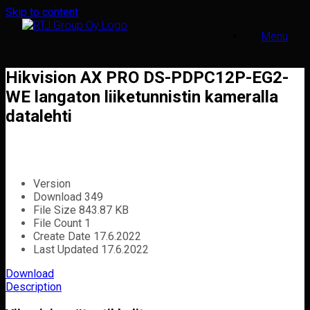
Skip to content
Menu
Hikvision AX PRO DS-PDPC12P-EG2-
WE langaton liiketunnistin kameralla
datalehti
Version
Download
349
File Size
843.87 KB
File Count
1
Create Date
17.6.2022
Last Updated
17.6.2022
Download
Description