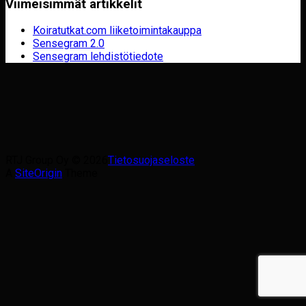
Viimeisimmät artikkelit
Koiratutkat.com liiketoimintakauppa
Sensegram 2.0
Sensegram lehdistötiedote
RTJ Group Oy © 2026
Tietosuojaseloste
A
SiteOrigin
Theme