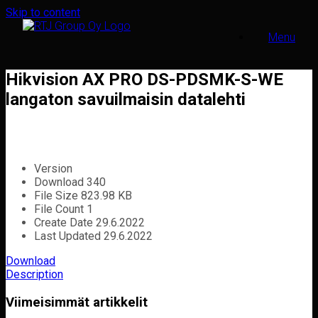
Skip to content
Menu
Hikvision AX PRO DS-PDSMK-S-WE
langaton savuilmaisin datalehti
Version
Download
340
File Size
823.98 KB
File Count
1
Create Date
29.6.2022
Last Updated
29.6.2022
Download
Description
Viimeisimmät artikkelit