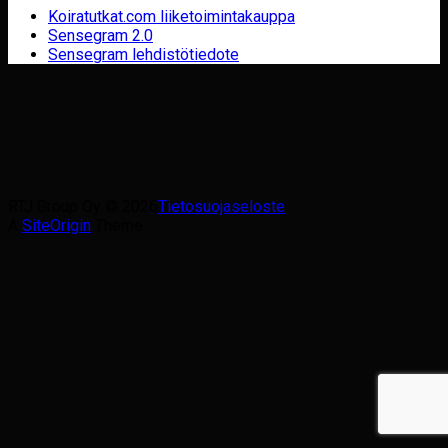
Koiratutkat.com liiketoimintakauppa
Sensegram 2.0
Sensegram lehdistötiedote
RTJ Group Oy © 2026
Tietosuojaseloste
A
SiteOrigin
Theme