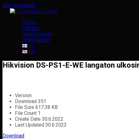
Skip to content
Tietoa
Palvelut
Ajankohtaista
Yhteystiedot
FI
EN
Hikvision DS-PS1-E-WE langaton ulkosir
Version
Download
351
File Size
617.38 KB
File Count
1
Create Date
30.6.2022
Last Updated
30.6.2022
Download