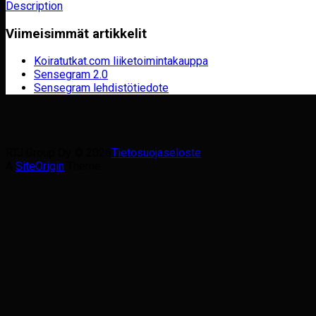
Description
Viimeisimmät artikkelit
Koiratutkat.com liiketoimintakauppa
Sensegram 2.0
Sensegram lehdistötiedote
RTJ Group Oy © 2026
Tietosuojaseloste
A
SiteOrigin
Theme