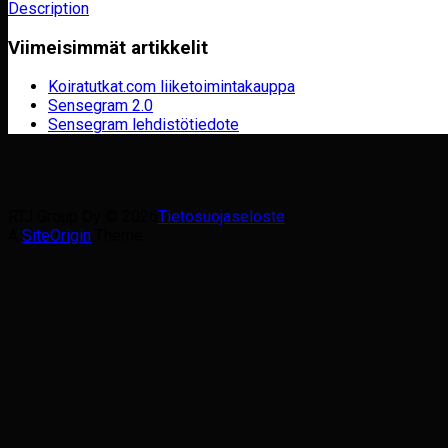
Description
Viimeisimmät artikkelit
Koiratutkat.com liiketoimintakauppa
Sensegram 2.0
Sensegram lehdistötiedote
RTJ Group Oy © 2026
Tietosuojaseloste
A
SiteOrigin
Theme