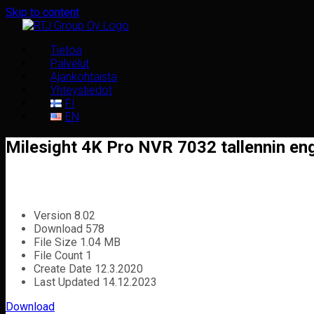
Skip to content
Tietoa
Palvelut
Ajankohtaista
Yhteystiedot
FI
EN
Milesight 4K Pro NVR 7032 tallennin eng
Version
8.02
Download
578
File Size
1.04 MB
File Count
1
Create Date
12.3.2020
Last Updated
14.12.2023
Download