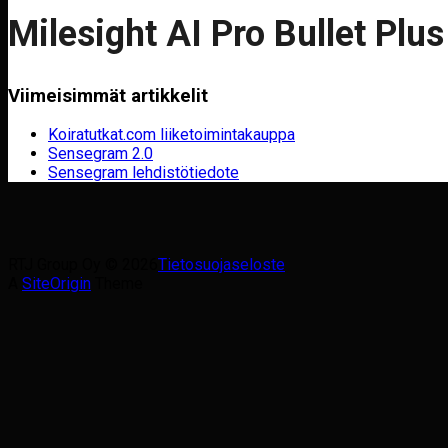
Milesight AI Pro Bullet Pl
Viimeisimmät artikkelit
Koiratutkat.com liiketoimintakauppa
Sensegram 2.0
Sensegram lehdistötiedote
RTJ Group Oy © 2026
Tietosuojaseloste
A
SiteOrigin
Theme