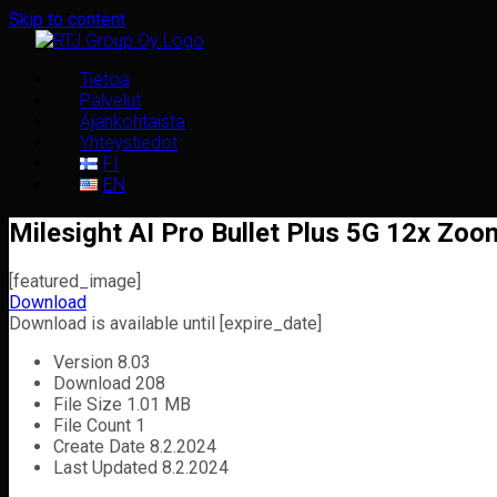
Skip to content
Tietoa
Palvelut
Ajankohtaista
Yhteystiedot
FI
EN
Milesight AI Pro Bullet Plus 5G 12x Zoo
[featured_image]
Download
Download is available until [expire_date]
Version
8.03
Download
208
File Size
1.01 MB
File Count
1
Create Date
8.2.2024
Last Updated
8.2.2024