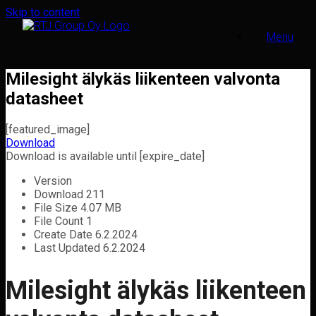
Skip to content
Menu
Milesight älykäs liikenteen valvonta
datasheet
[featured_image]
Download
Download is available until [expire_date]
Version
Download
211
File Size
4.07 MB
File Count
1
Create Date
6.2.2024
Last Updated
6.2.2024
Milesight älykäs liikenteen