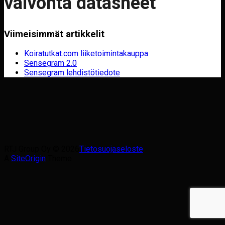
valvonta datasheet
Viimeisimmät artikkelit
Koiratutkat.com liiketoimintakauppa
Sensegram 2.0
Sensegram lehdistötiedote
RTJ Group Oy © 2026
Tietosuojaseloste
A
SiteOrigin
Theme