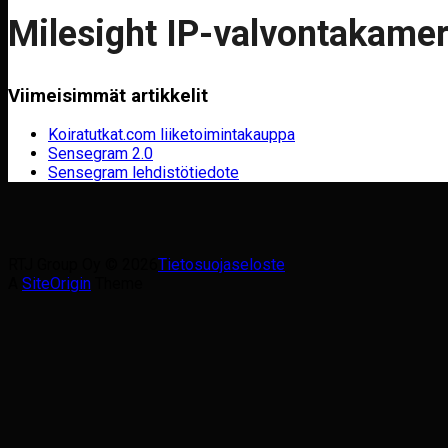
Milesight IP-valvontakamer
Viimeisimmät artikkelit
Koiratutkat.com liiketoimintakauppa
Sensegram 2.0
Sensegram lehdistötiedote
RTJ Group Oy © 2026
Tietosuojaseloste
A
SiteOrigin
Theme