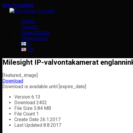
Skip to content
Tietoa
Palvelut
Ajankohtaista
Yhteystiedot
FI
EN
Milesight IP-valvontakamerat englannink
[featured_image]
Download
Download is available until [expire_date]
Version
6.13
Download
2402
File Size
5.84 MB
File Count
1
Create Date
26.1.2017
Last Updated
8.8.2017