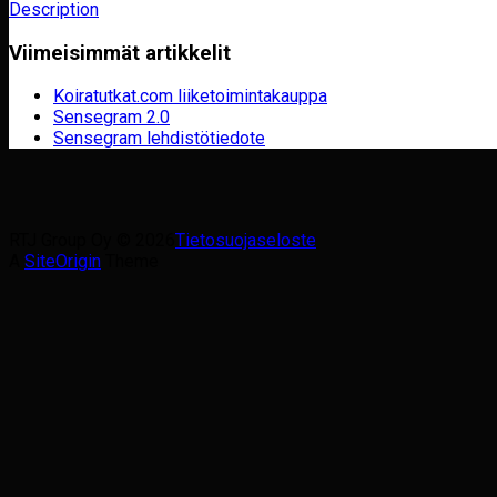
Description
Viimeisimmät artikkelit
Koiratutkat.com liiketoimintakauppa
Sensegram 2.0
Sensegram lehdistötiedote
RTJ Group Oy © 2026
Tietosuojaseloste
A
SiteOrigin
Theme