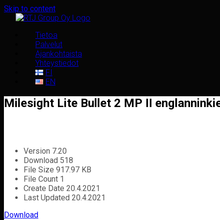
Skip to content
Tietoa
Palvelut
Ajankohtaista
Yhteystiedot
FI
EN
Milesight Lite Bullet 2 MP II englanninkie
Version
7.20
Download
518
File Size
917.97 KB
File Count
1
Create Date
20.4.2021
Last Updated
20.4.2021
Download