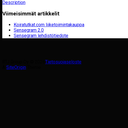
Description
Viimeisimmät artikkelit
Koiratutkat.com liiketoimintakauppa
Sensegram 2.0
Sensegram lehdistötiedote
RTJ Group Oy © 2026
Tietosuojaseloste
A
SiteOrigin
Theme