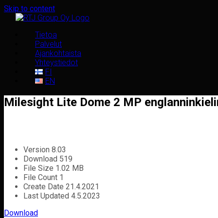
Skip to content
Tietoa
Palvelut
Ajankohtaista
Yhteystiedot
FI
EN
Milesight Lite Dome 2 MP englanninkieli
Version
8.03
Download
519
File Size
1.02 MB
File Count
1
Create Date
21.4.2021
Last Updated
4.5.2023
Download