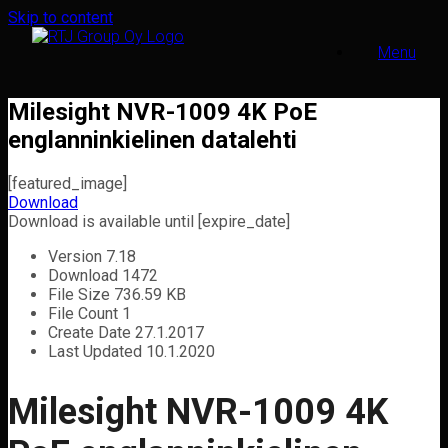
Skip to content
Menu
Milesight NVR-1009 4K PoE
englanninkielinen datalehti
[featured_image]
Download
Download is available until [expire_date]
Version
7.18
Download
1472
File Size
736.59 KB
File Count
1
Create Date
27.1.2017
Last Updated
10.1.2020
Milesight NVR-1009 4K