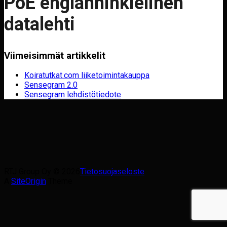
PoE englanninkielinen
datalehti
Viimeisimmät artikkelit
Koiratutkat.com liiketoimintakauppa
Sensegram 2.0
Sensegram lehdistötiedote
RTJ Group Oy © 2026
Tietosuojaseloste
A
SiteOrigin
Theme