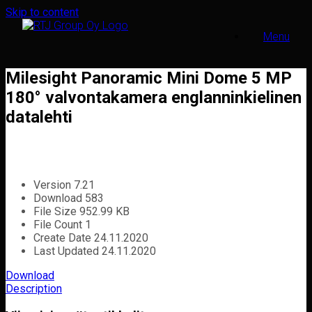
Skip to content
Menu
Milesight Panoramic Mini Dome 5 MP
180° valvontakamera englanninkielinen
datalehti
Version
7.21
Download
583
File Size
952.99 KB
File Count
1
Create Date
24.11.2020
Last Updated
24.11.2020
Download
Description