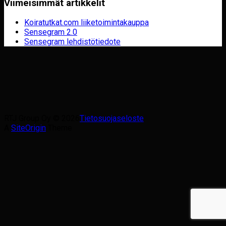
Viimeisimmät artikkelit
Koiratutkat.com liiketoimintakauppa
Sensegram 2.0
Sensegram lehdistötiedote
RTJ Group Oy © 2026
Tietosuojaseloste
A
SiteOrigin
Theme