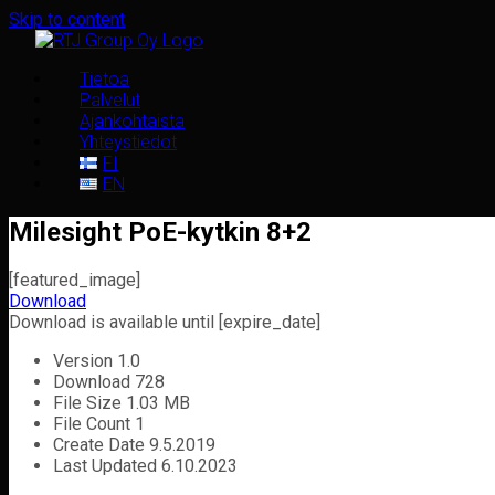
Skip to content
Tietoa
Palvelut
Ajankohtaista
Yhteystiedot
FI
EN
Milesight PoE-kytkin 8+2
[featured_image]
Download
Download is available until [expire_date]
Version
1.0
Download
728
File Size
1.03 MB
File Count
1
Create Date
9.5.2019
Last Updated
6.10.2023