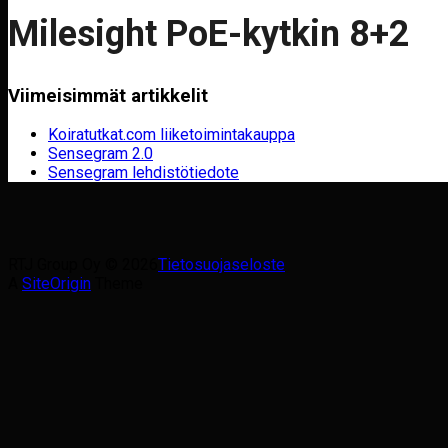
Milesight PoE-kytkin 8+2
Viimeisimmät artikkelit
Koiratutkat.com liiketoimintakauppa
Sensegram 2.0
Sensegram lehdistötiedote
RTJ Group Oy © 2026
Tietosuojaseloste
A
SiteOrigin
Theme