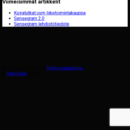
Viimeisimmät artikkelit
Koiratutkat.com liiketoimintakauppa
Sensegram 2.0
Sensegram lehdistötiedote
RTJ Group Oy © 2026
Tietosuojaseloste
A
SiteOrigin
Theme