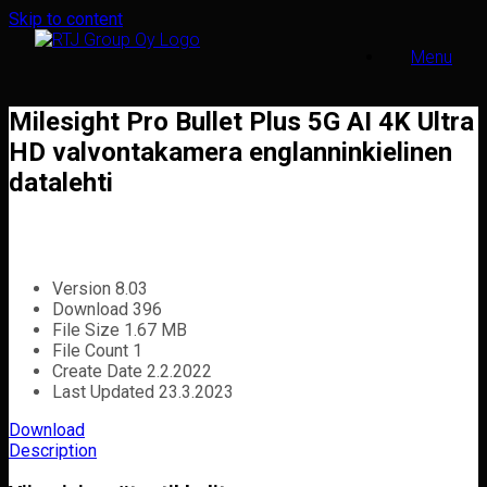
Skip to content
Menu
Milesight Pro Bullet Plus 5G AI 4K Ultra
HD valvontakamera englanninkielinen
datalehti
Version
8.03
Download
396
File Size
1.67 MB
File Count
1
Create Date
2.2.2022
Last Updated
23.3.2023
Download
Description