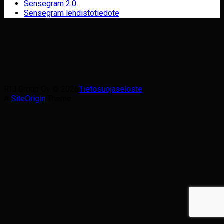
Sensegram 2.0
Sensegram lehdistötiedote
RTJ Group Oy © 2026
Tietosuojaseloste
A
SiteOrigin
Theme