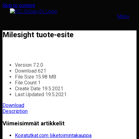
Skip to content
Menu
Milesight tuote-esite
Version
7.2.0
Download
621
File Size
15.98 MB
File Count
1
Create Date
19.5.2021
Last Updated
19.5.2021
Download
Description
Viimeisimmät artikkelit
Koiratutkat.com liiketoimintakauppa