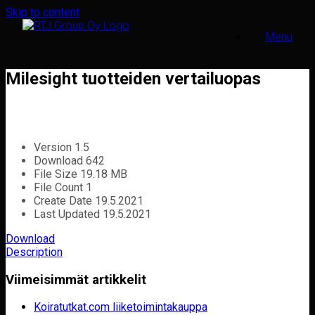
Skip to content
Menu
Milesight tuotteiden vertailuopas
Version
1.5
Download
642
File Size
19.18 MB
File Count
1
Create Date
19.5.2021
Last Updated
19.5.2021
Download
Description
Viimeisimmät artikkelit
Koiratutkat.com liiketoimintakauppa