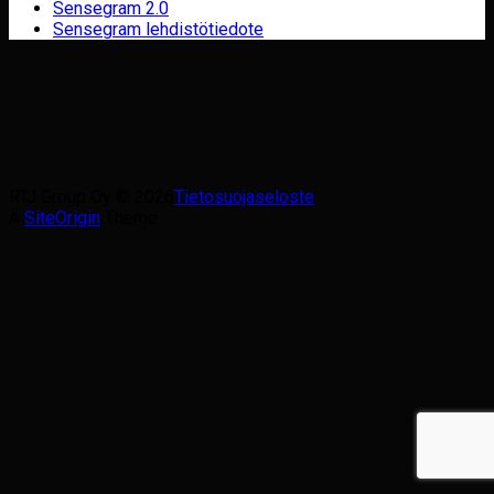
Sensegram 2.0
Sensegram lehdistötiedote
RTJ Group Oy © 2026
Tietosuojaseloste
A
SiteOrigin
Theme