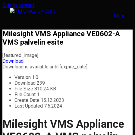
Skip to content
Menu
Milesight VMS Appliance VE0602-A
VMS palvelin esite
[featured_image]
Download
Download is available until [expire_date]
Version
1.0
Download
239
File Size
810.24 KB
File Count
1
Create Date
15.12.2023
Last Updated
7.6.2024
Milesight VMS Appliance