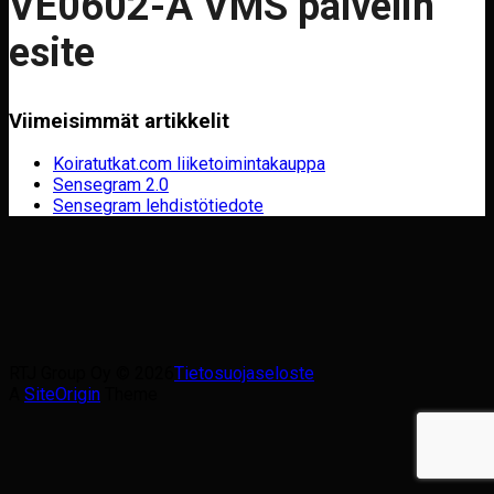
VE0602-A VMS palvelin
esite
Viimeisimmät artikkelit
Koiratutkat.com liiketoimintakauppa
Sensegram 2.0
Sensegram lehdistötiedote
RTJ Group Oy © 2026
Tietosuojaseloste
A
SiteOrigin
Theme