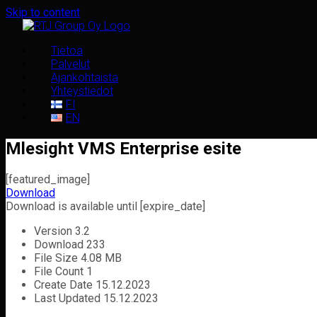
Skip to content
Tietoa
Palvelut
Ajankohtaista
Yhteystiedot
FI
EN
Mlesight VMS Enterprise esite
[featured_image]
Download
Download is available until [expire_date]
Version
3.2
Download
233
File Size
4.08 MB
File Count
1
Create Date
15.12.2023
Last Updated
15.12.2023