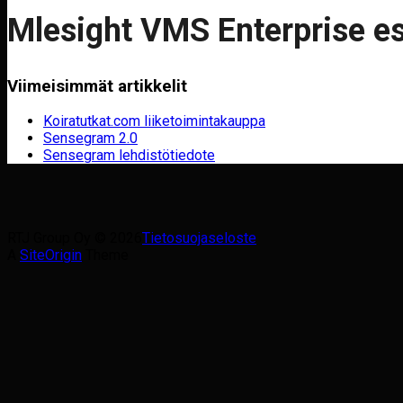
Mlesight VMS Enterprise es
Viimeisimmät artikkelit
Koiratutkat.com liiketoimintakauppa
Sensegram 2.0
Sensegram lehdistötiedote
RTJ Group Oy © 2026
Tietosuojaseloste
A
SiteOrigin
Theme