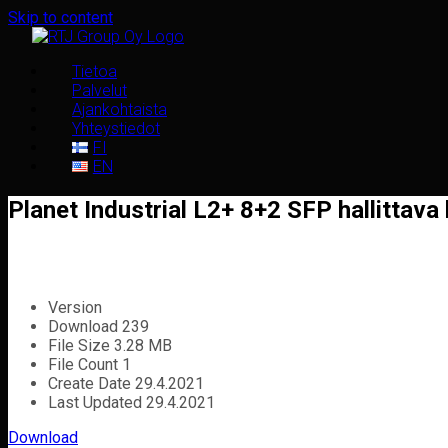
Skip to content
Tietoa
Palvelut
Ajankohtaista
Yhteystiedot
FI
EN
Planet Industrial L2+ 8+2 SFP hallittav
Version
Download
239
File Size
3.28 MB
File Count
1
Create Date
29.4.2021
Last Updated
29.4.2021
Download