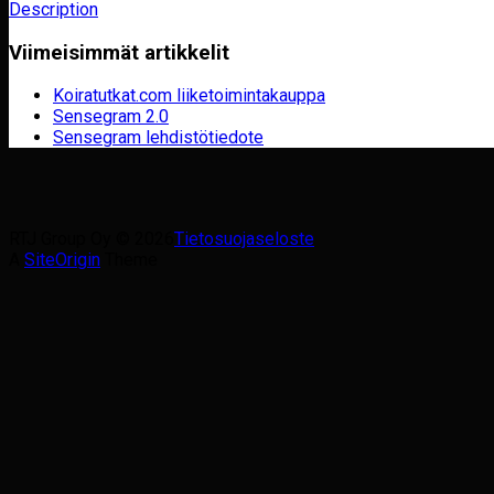
Description
Viimeisimmät artikkelit
Koiratutkat.com liiketoimintakauppa
Sensegram 2.0
Sensegram lehdistötiedote
RTJ Group Oy © 2026
Tietosuojaseloste
A
SiteOrigin
Theme