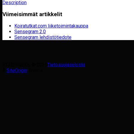
Description
Viimeisimmät artikkelit
Koiratutkat.com liiketoimintakauppa
Sensegram 2.0
Sensegram lehdistötiedote
RTJ Group Oy © 2026
Tietosuojaseloste
A
SiteOrigin
Theme