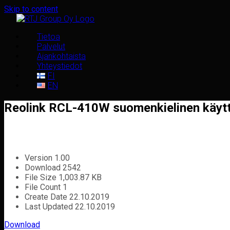
Skip to content
Tietoa
Palvelut
Ajankohtaista
Yhteystiedot
FI
EN
Reolink RCL-410W suomenkielinen käyt
Version
1.00
Download
2542
File Size
1,003.87 KB
File Count
1
Create Date
22.10.2019
Last Updated
22.10.2019
Download