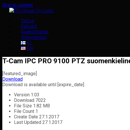
Skip to content
Tietoa
Palvelut
Ajankohtaista
Yhteystiedot
FI
EN
T-Cam IPC PRO 9100 PTZ suomenkieline
[featured_image]
Download
Download is available until [expire_date]
Version
1.03
Download
7022
File Size
1.82 MB
File Count
1
Create Date
27.1.2017
Last Updated
27.1.2017