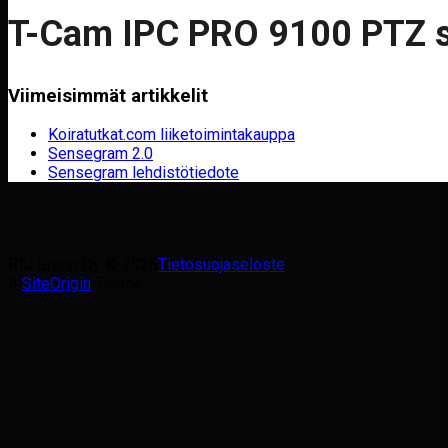
T-Cam IPC PRO 9100 PTZ s
Viimeisimmät artikkelit
Koiratutkat.com liiketoimintakauppa
Sensegram 2.0
Sensegram lehdistötiedote
RTJ Group Oy © 2026
Tietosuojaseloste
A
SiteOrigin
Theme