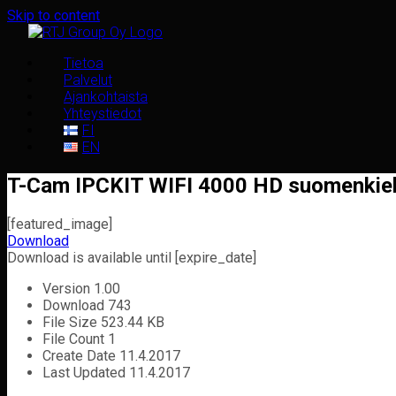
Skip to content
Tietoa
Palvelut
Ajankohtaista
Yhteystiedot
FI
EN
T-Cam IPCKIT WIFI 4000 HD suomenkiel
[featured_image]
Download
Download is available until [expire_date]
Version
1.00
Download
743
File Size
523.44 KB
File Count
1
Create Date
11.4.2017
Last Updated
11.4.2017