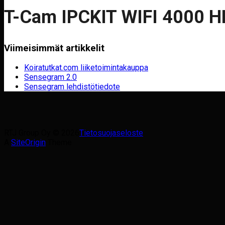
T-Cam IPCKIT WIFI 4000 HD
Viimeisimmät artikkelit
Koiratutkat.com liiketoimintakauppa
Sensegram 2.0
Sensegram lehdistötiedote
RTJ Group Oy © 2026
Tietosuojaseloste
A
SiteOrigin
Theme