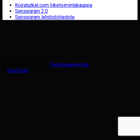
Koiratutkat.com liiketoimintakauppa
Sensegram 2.0
Sensegram lehdistötiedote
RTJ Group Oy © 2026
Tietosuojaseloste
A
SiteOrigin
Theme