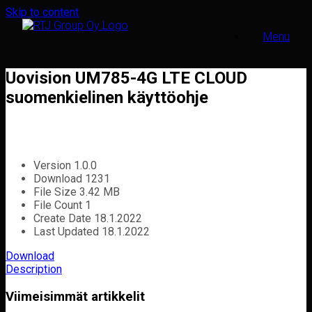
Skip to content
Menu
Uovision UM785-4G LTE CLOUD
suomenkielinen käyttöohje
Version
1.0.0
Download
1231
File Size
3.42 MB
File Count
1
Create Date
18.1.2022
Last Updated
18.1.2022
Download
Description
Viimeisimmät artikkelit