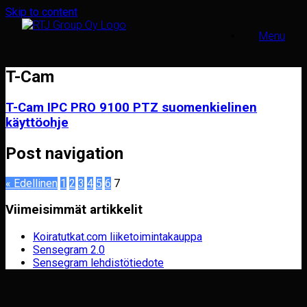
Skip to content
Menu
T-Cam
T-Cam IPC PRO 9100 PTZ suomenkielinen
käyttöohje
Post navigation
« Edellinen
1
2
3
4
5
6
7
Viimeisimmät artikkelit
Koiratutkat.com liiketoimintakauppa
Sensegram 2.0
Sensegram lehdistötiedote