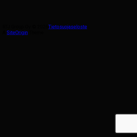
RTJ Group Oy © 2026
Tietosuojaseloste
A
SiteOrigin
Theme